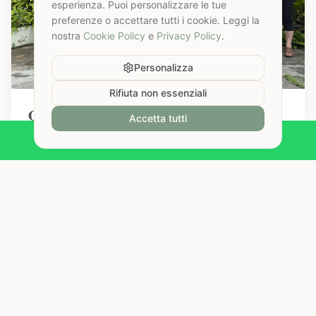
esperienza. Puoi personalizzare le tue
preferenze o accettare tutti i cookie. Leggi la
nostra
Cookie Policy
e
Privacy Policy
.
Personalizza
Rifiuta non essenziali
ONG's School
Accetta tutti
Partner Formativo a Chiang Mai
Chat with us on WhatsApp
La ONG's Thai Massage School di Chiang Mai è la
nostra scuola partner per la formazione professionale.
Learn more